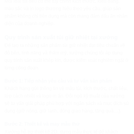
Mỗi loại túi đều có thể tùy chỉnh kích thước, kiểu dáng,
màu sắc và in logo thương hiệu theo yêu cầu, giúp sản
phẩm không chỉ tiện dụng mà còn mang đậm dấu ấn nhận
diện của doanh nghiệp.
Quy trình sản xuất túi giữ nhiệt tại xưởng
Để tạo ra những sản phẩm túi giữ nhiệt đạt tiêu chuẩn về
độ bền, tính năng và thẩm mỹ, xưởng chúng tôi áp dụng
quy trình sản xuất khép kín, được kiểm soát nghiêm ngặt ở
từng công đoạn.
Bước 1: Tiếp nhận yêu cầu và tư vấn sản phẩm
Khách hàng gửi thông tin về mẫu túi, kích thước, chất liệu,
lớp cách nhiệt và logo in ấn. Đội ngũ kỹ thuật của xưởng
sẽ tư vấn giải pháp phù hợp với ngân sách và mục đích sử
dụng (giữ nóng, giữ lạnh, dùng giao hàng, tặng quà…).
Bước 2: Thiết kế và may mẫu thử
Xưởng hỗ trợ thiết kế 2D, dựng mẫu thực tế để khách