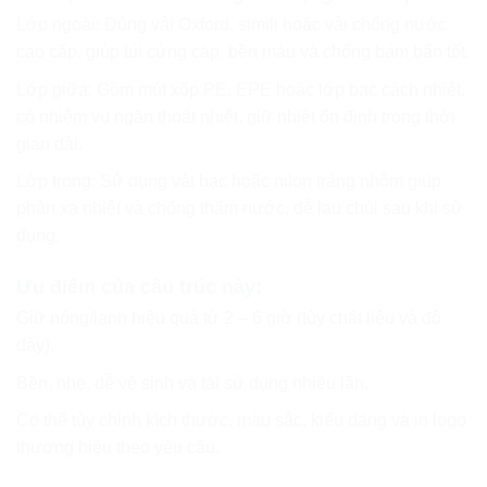
Lớp ngoài: Dùng vải Oxford, simili hoặc vải chống nước
cao cấp, giúp túi cứng cáp, bền màu và chống bám bẩn tốt.
Lớp giữa: Gồm mút xốp PE, EPE hoặc lớp bạc cách nhiệt,
có nhiệm vụ ngăn thoát nhiệt, giữ nhiệt ổn định trong thời
gian dài.
Lớp trong: Sử dụng vải bạc hoặc nilon tráng nhôm giúp
phản xạ nhiệt và chống thấm nước, dễ lau chùi sau khi sử
dụng.
Ưu điểm của cấu trúc này:
Giữ nóng/lạnh hiệu quả từ 2 – 6 giờ (tùy chất liệu và độ
dày).
Bền, nhẹ, dễ vệ sinh và tái sử dụng nhiều lần.
Có thể tùy chỉnh kích thước, màu sắc, kiểu dáng và in logo
thương hiệu theo yêu cầu.