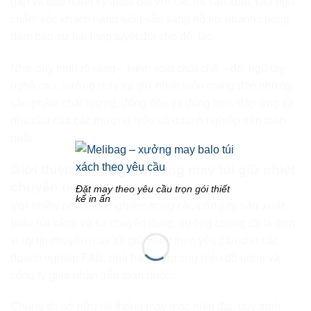
gấp và bảo hành kỹ thuật đối với các lỗi sản xuất. Đội ngũ
chăm sóc khách hàng luôn sẵn sàng hỗ trợ nhanh chóng,
đảm bảo sự hài lòng tuyệt đối cho đối tác.
Nhờ quy trình rõ ràng – kiểm soát chặt chẽ – đội ngũ tay
nghề cao, xưởng may túi giữ nhiệt luôn mang đến những
sản phẩm chất lượng, đồng đều và đúng hẹn, đáp ứng tốt
nhu cầu của các thương hiệu và doanh nghiệp trên toàn
quốc.
Giới thiệu Melibag – xưởng may túi giữ nhiệt
chuyên nghiệp
Đặt may theo yêu cầu trọn gói thiết
kế in ấn
Với nhiều năm kinh nghiệm trong các
công ty sản xuất
balo túi xách
và túi chuyên dụng, xưởng chúng tôi là đơn
vị uy tín chuyên may túi giữ nhiệt theo yêu cầu cho các
doanh nghiệp F&B, nhà hàng, thương hiệu đồ uống và
công ty giao nhận trên toàn quốc.
Chúng tôi sở hữu hệ thống máy móc hiện đại, quy trình