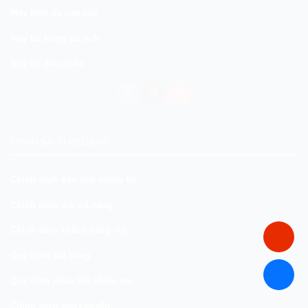
May balo da cao cấp
May túi trống du lịch
May túi đeo chéo
CHÍNH SÁCH MELIBAG
Chính sách bảo mật thông tin
Chính sách đổi trả hàng
Chính sách khách hàng vip
Quy trình đặt hàng
Quy trình phản hồi khiếu nại
Chính sách vận chuyển