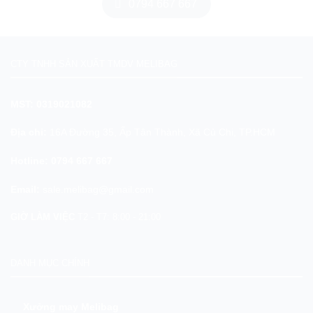
0794 667 667
CTY TNHH SẢN XUẤT TMDV MELIBAG
MST: 0319021082
Địa chỉ:
16A Đường 35, Ấp Tân Thành, Xã Củ Chi, TP.HCM
Hotline:
0794 667 667
Email:
sale.melibag@gmail.com
GIỜ LÀM VIỆC
T2 - T7: 8:00 - 21:00
DANH MỤC CHÍNH
Xưởng may Melibag