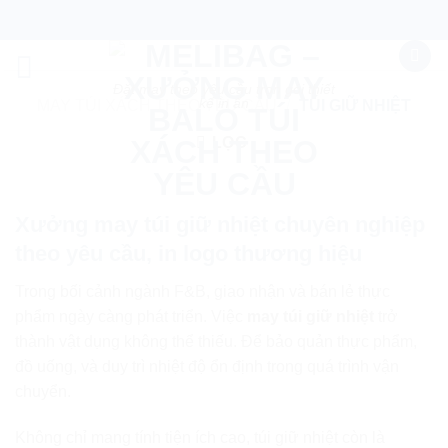
Skip
to
content
Đặt may theo yêu cầu trọn gói thiết
kế in ấn
MAY TÚI XÁCH THEO YÊU CẦU
/
TÚI GIỮ NHIỆT
LỌC
Xưởng may túi giữ nhiệt chuyên nghiệp
theo yêu cầu, in logo thương hiệu
Trong bối cảnh ngành F&B, giao nhận và bán lẻ thực
phẩm ngày càng phát triển. Việc
may túi giữ nhiệt
trở
thành vật dụng không thể thiếu. Để bảo quản thực phẩm,
đồ uống, và duy trì nhiệt độ ổn định trong quá trình vận
chuyển.
Không chỉ mang tính tiện ích cao, túi giữ nhiệt còn là