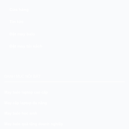
Cửa hàng
Tin tức
Đặt may balo
Đặt may túi xách
DANH MỤC NỔI BẬT
May balo laptop cao cấp
May cặp laptop đa năng
May balo học sinh
May balo quà tặng doanh nghiệp