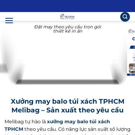
Skip
to
content
Đặt may theo yêu cầu trọn gói
thiết kế in ấn
Xưởng may balo túi xách TPHCM
Melibag – Sản xuất theo yêu cầu
Melibag tự hào là
xưởng may balo túi xách
TPHCM
theo yêu cầu. Có năng lực sản xuất số lượng
lớn, đảm bảo chất lượng, đúng tiến độ, giá tốt và hỗ