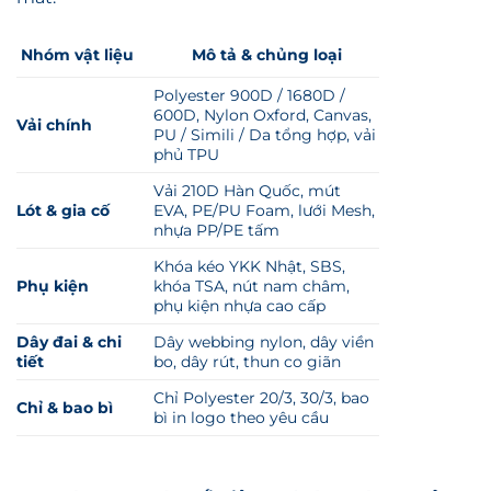
Nhóm vật liệu
Mô tả & chủng loại
Polyester 900D / 1680D /
600D, Nylon Oxford, Canvas,
Vải chính
PU / Simili / Da tổng hợp, vải
phủ TPU
Vải 210D Hàn Quốc, mút
Lót & gia cố
EVA, PE/PU Foam, lưới Mesh,
nhựa PP/PE tấm
Khóa kéo YKK Nhật, SBS,
Phụ kiện
khóa TSA, nút nam châm,
phụ kiện nhựa cao cấp
Dây đai & chi
Dây webbing nylon, dây viền
tiết
bo, dây rút, thun co giãn
Chỉ Polyester 20/3, 30/3, bao
Chỉ & bao bì
bì in logo theo yêu cầu
Quy trình hợp tác, tối giản & rõ ràng cùng xưởng
may balo túi xách Melibag